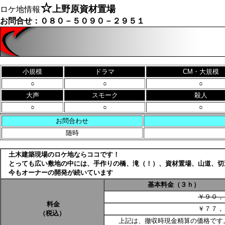
☆
上野原資材置場
ロケ地情報
お問合せ：０８０－５０９０－２９５１
小規模
ドラマ
CM・大規模
○
○
○
大声
スモーク
殺人
○
○
○
お問合わせ
随時
土木建築現場のロケ地ならココです！
とっても広い敷地の中には、手作りの橋、滝（！）、資材置場、山道、切
今もオーナーの開発が続いています
基本料金（３ｈ）
￥９０，
料金
￥７７，
（税込）
上記は、撤収時現金精算の価格です