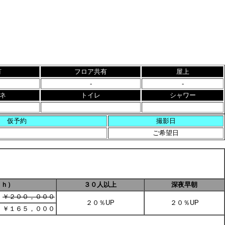
有
フロア共有
屋上
-
-
ネ
トイレ
シャワー
仮予約
撮影日
ご希望日
２ｈ）
３０人以上
深夜早朝
￥２００，０００
２０％UP
２０％UP
￥１６５，０００