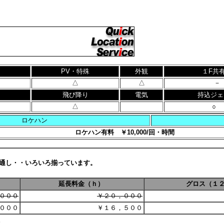
PV・特殊
外観
１F共
△
△
－
飛び降り
電気
持込ジェ
△
○
ロケハン
ロケハン有料 ￥10,000/回・時間
通し・・いろいろ揃っています。
延長料金（ｈ）
グロス（１
０００
￥２０，０００
０００
￥１６，５００
。