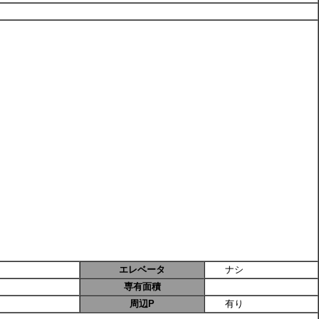
エレベータ
ナシ
専有面積
周辺P
有り