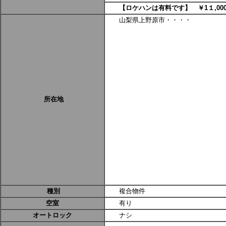
【ロケハンは有料です】 ￥1１,000
山梨県上野原市・・・・
所在地
種別
複合物件
空室
有り
オートロック
ナシ