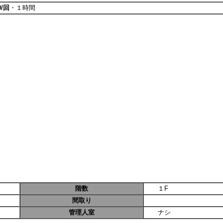
/回
・１時間
階数
１F
間取り
管理人室
ナシ