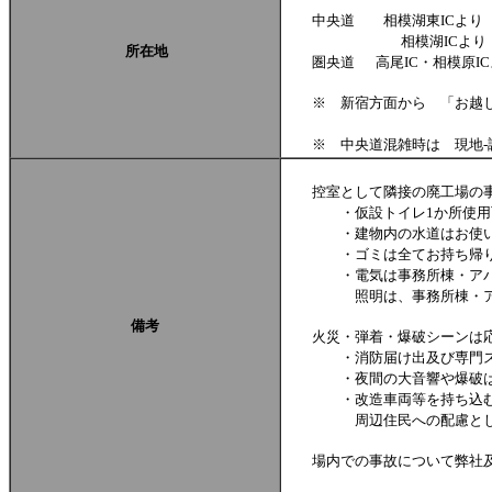
中央道 相模湖東ICより 
相模湖ICより 
所在地
圏央道 高尾IC・相模原IC
※ 新宿方面から 「お越しの
「お帰りの際」 圏央道
※ 中央道混雑時は 現地-調
控室として隣接の廃工場の事
・仮設トイレ1か所使用可能
・建物内の水道はお使い頂け
・ゴミは全てお持ち帰り下
・電気は事務所棟・アパート
照明は、事務所棟・アパー
備考
火災・弾着・爆破シーンは応
・消防届け出及び専門スタ
・夜間の大音響や爆破はでき
・改造車両等を持ち込む際も
周辺住民への配慮として、
場内での事故について弊社及