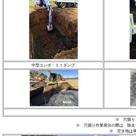
中型ユンボ・１ｔダンプ
※ 穴掘り・
※ 穴掘り作業発注の際は、除去し
※ 空き地は草