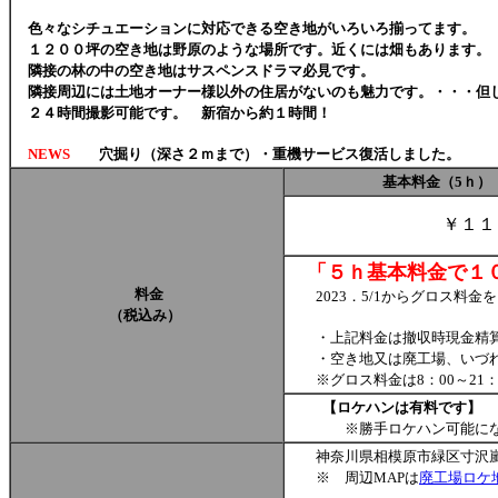
色々なシチュエーションに対応できる空き地がいろいろ揃ってます。
１２００坪の空き地は野原のような場所です。近くには畑もあります。
隣接の林の中の空き地はサスペンスドラマ必見です。
隣接周辺には土地オーナー様以外の住居がないのも魅力です。・・・但し
２４時間撮影可能です。 新宿から約１時間！
NEWS
穴掘り（深さ２ｍまで）・重機サービス復活しました。
基本料金（5ｈ）
￥１
「５ｈ基本料金で１０
料金
2023．5/1からグロス料金
（税込み）
・上記料金は撤収時現金精算
・空き地又は廃工場、いづれか
※グロス料金は8：00～21：
【ロケハンは有料です】 ￥1
※勝手ロケハン可能になり
神奈川県相模原市緑区寸沢嵐2
※ 周辺MAPは
廃工場ロケ