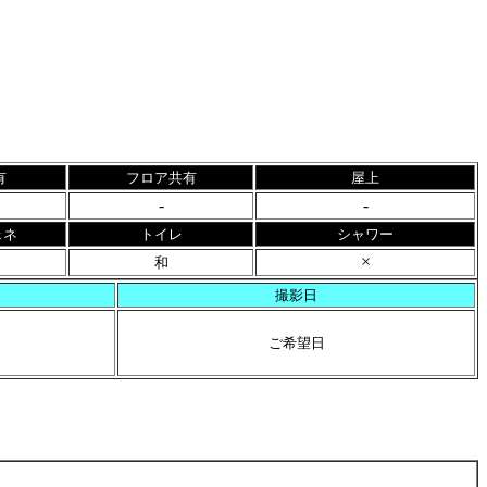
有
フロア共有
屋上
-
-
ェネ
トイレ
シャワー
×
和
撮影日
ご希望日