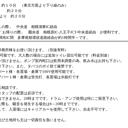
約１０分 （東京方面より下り線のみ）
約２０分
より 約２０分
際」 中央道 相模湖東IC経由
 相模原IC-八王子JCT-中央道経由 が便利です。
布IC間 多摩尾根環状道路経由が約1時間半～です。
務所棟をお使い頂けます。（別途有料）
です。大人数の場合には追加トイレ貸出可能です（料金別途）
ません。ポンプ室内蛇口は飲用未調査の為、飲み水はお持ち下さい。
さい。また、タバコのポイ捨て厳禁です。
棟・各置場・倉庫で100V使用可能です。
ト棟・倉庫は蛍光灯、各置場は水銀灯です
相談です。
ッフの配置は必須です。
ません。20時までです。ドラム・アンプ使用は特にご留意下さい。
、騒音を発生する場合は8～20時までです。
入退場にはキャリアカーを使用して下さい。自走不可です。
び土地持ち主は一切責任を負いません。