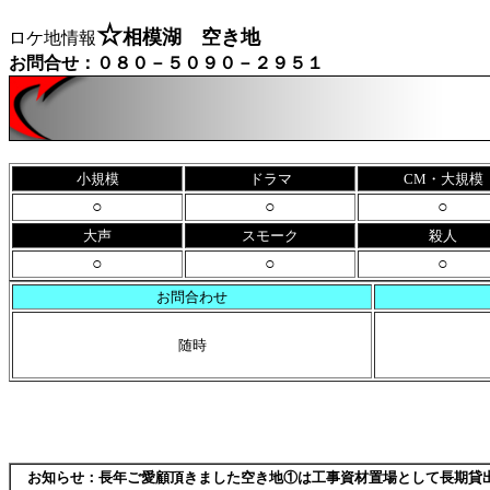
☆
相模湖 空き地
ロケ地情報
お問合せ：０８０－５０９０－２９５１
小規模
ドラマ
CM・大規模
○
○
○
大声
スモーク
殺人
○
○
○
お問合わせ
随時
お知らせ：長年ご愛顧頂きました空き地①は工事資材置場として長期貸