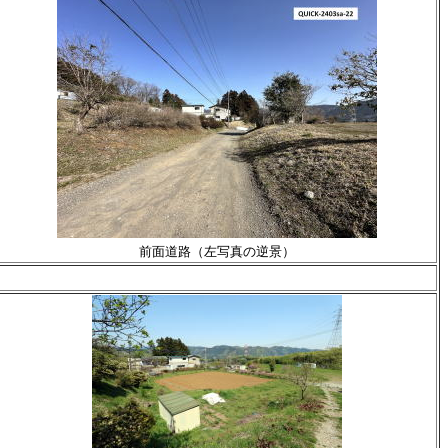
前面道路（左写真の逆景）
。