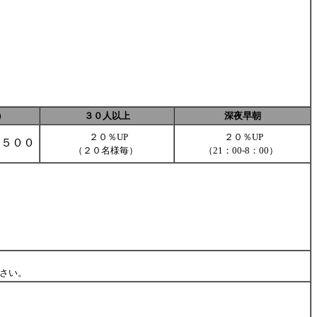
）
３０人以上
深夜早朝
２０％UP
２０％UP
，５００
（２０名様毎）
（21：00-8：00）
さい。