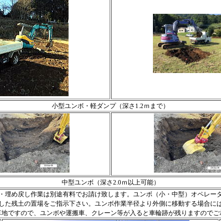
小型ユンボ・軽ダンプ（深さ1.2ｍまで）
中型ユンボ（深さ2.0ｍ以上可能）
埋め戻し作業は別途有料でお請け致します。ユンボ（小・中型）オペレー
た残土の置場をご指示下さい。ユンボ作業半径より外側に移動する場合に
地ですので、ユンボや運搬車、クレーン等が入ると車輪跡が残りますのでご