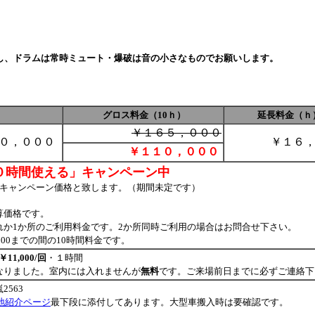
、ドラムは常時ミュート・爆破は音の小さなものでお願いします。
グロス料金（10ｈ）
延長料金（ｈ
￥１６５，０００
１０，０００
￥１６
￥１１０，０００
時間使える」キャンペーン中
をキャンペーン価格と致します。（期間未定です）
価格です。
1か所のご利用料金です。2か所同時ご利用の場合はお問合せ下さい。
00までの間の10時間料金です。
1,000/回
・１時間
ました。室内には入れませんが
無料
です。ご来場前日までに必ずご連絡下
563
地紹介ページ
最下段に添付してあります。大型車搬入時は要確認です。