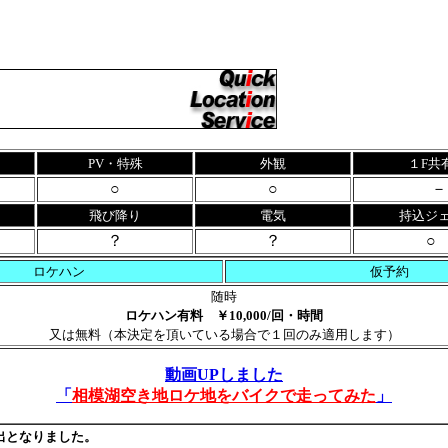
PV・特殊
外観
１F共
○
○
－
飛び降り
電気
持込ジ
？
？
○
ロケハン
仮予約
随時
ロケハン有料 ￥10,000/回・時間
又は無料（本決定を頂いている場合で１回のみ適用します）
動画UPしました
「
相模湖空き地ロケ地をバイクで走ってみた
」
出となりました。