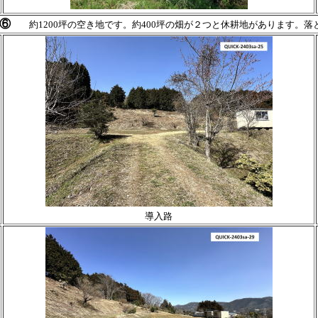
⑥
約1200坪の空き地です。約400坪の畑が２つと休耕地があります。落
導入路