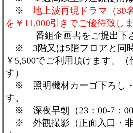
※
地上波再現ドラマ（30
を￥11,000引きでご優待致し
番組企画書をご提出下さ
※ 3階又は5階フロアと同
￥5,500でご利用頂けます
す）
※ 照明機材カーゴ下ろし・ゼ
す。
※ 深夜早朝（23：00-7：0
※ 外観撮影（正面入口・非