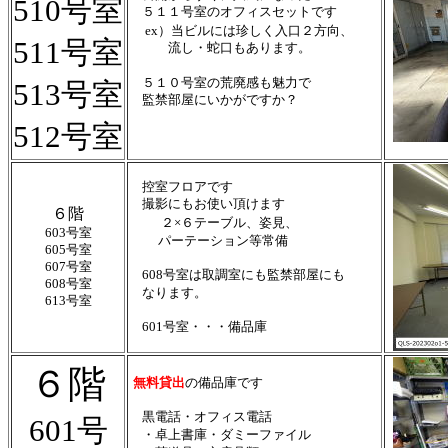
510号室
５１１号室の
オフィスセットです
ex）当ビルには珍しく入口２方向、
511号室
流し・蛇口もあります。
５１０号室の荒廃感も魅力で
513号室
監禁部屋にいかがですか？
512号室
控室フロアです
撮影にもお使い頂けます
６階
２×６テーブル、姿見、
603号室
パーテーション等常備
605号室
607号室
608号室は取調室にも監禁部屋にも
608号室
なります。
613号室
601号室・・・備品庫
６階
無料貸出
の備品庫です
黒電話・オフィス電話
601号
・卓上書庫・ダミーファイル