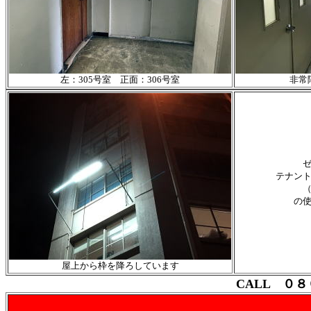
左：305号室 正面：306号室
非常
ゼ
テナン
の
屋上から枠を降ろしています
CALL ０