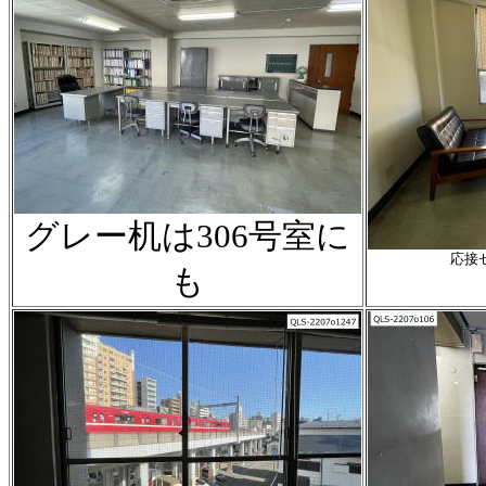
グレー机は306号室に
応接
も