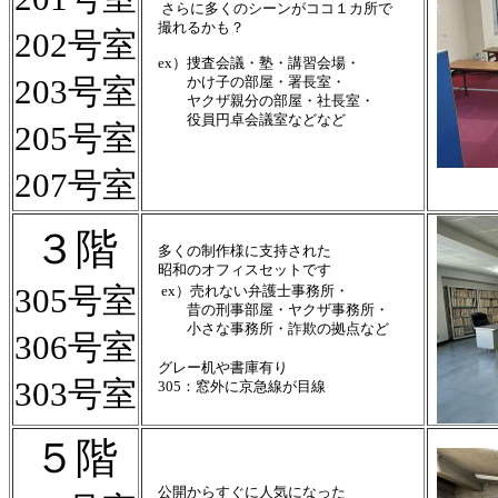
さらに多くのシーンがココ１カ所で
撮れるかも？
202号室
ex）捜査会議・塾・講習会場・
203号室
かけ子の部屋・署長室・
ヤクザ親分の部屋・社長室・
役員円卓会議室などなど
205号室
207号室
３階
多くの制作様に支持された
昭和のオフィスセットです
305号室
ex）売れない弁護士事務所・
昔の刑事部屋・ヤクザ事務所・
小さな事務所・詐欺の拠点など
306号室
グレー机や書庫有り
303号室
305：窓外に京急線が目線
５階
公開からすぐに人気になった