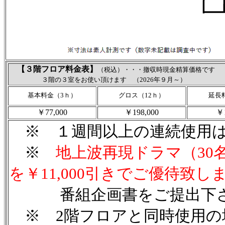
【３階フロア料金表】
（税込）・・・撤収時現金精算価格です
３階の３室をお使い頂けます （2026年９月～）
基本料金（3ｈ）
グロス（12ｈ）
延長
￥77,000
￥198,000
￥1
※ １週間以上の連続使用は
※
地上波再現ドラマ（30
を￥11,000引きでご優待致し
番組企画書をご提出下さ
※ 2階フロアと同時使用の場