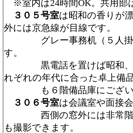
※室内は24時間OK。共用部
３０５号室
は昭和の香りが
外には京急線が目線です。
グレー事務机（５人掛け
す。
黒電話を置けば昭和、オフ
れぞれの年代に合った卓上備
も６階備品庫にござい
３０６号室
は会議室や面接
西側の窓外には非常階段が
も撮影できます。