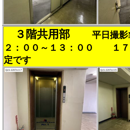
３階共用部
平日撮影
２：００～１３：００ １７
定です