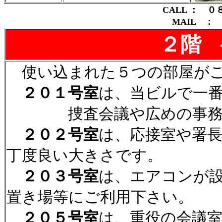
CALL ： 
MAIL ： qu
２階
使い込まれた５つの部屋がご
２０１号室
は、当ビルで一
捜査会議や広めの事務所
２０２号室
は、応接室や署
丁度良い大きさです。
２０３号室
は、エアコンが
置き場等にご利用下さい。
２０５号室
は、重役の会議