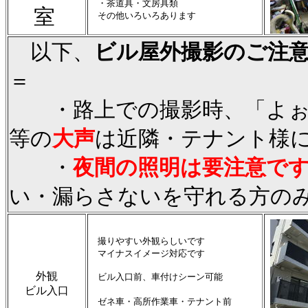
・茶道具・文房具類
室
その他いろいろあります
以下、
ビル屋外撮影のご注
＝
・路上での撮影時、「よぉ
等の
大声
は近隣・テナント様
・
夜間の照明は要注意で
い・漏らさないを守れる方の
撮りやすい外観らしいです
マイナスイメージ対応です
外観
ビル入口前、車付けシーン可能
ビル入口
ゼネ車・高所作業車・テナント前