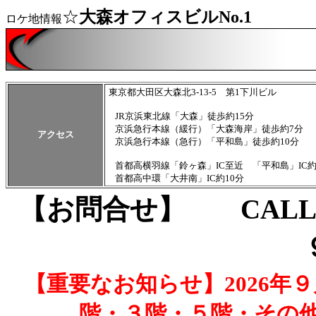
☆
大森オフィスビルNo.1
ロケ地情報
東京都大田区大森北3-13-5 第1下川ビル
JR京浜東北線「大森」徒歩約15分
京浜急行本線（緩行）「大森海岸」徒歩約7分
アクセス
京浜急行本線（急行）「平和島」徒歩約10分
首都高横羽線「鈴ヶ森」IC至近 「平和島」IC約
首都高中環「大井南」IC約10分
【お問合せ】 CAL
【重要なお知らせ】2026年
階・３階・５階・その